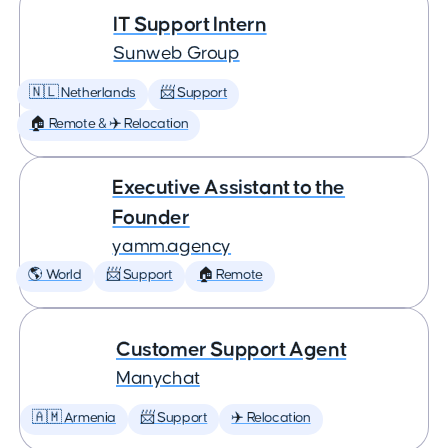
IT Support Intern
Sunweb Group
🇳🇱 Netherlands
📨 Support
🏠 Remote & ✈️ Relocation
Executive Assistant to the
Founder
yamm.agency
🌎 World
📨 Support
🏠 Remote
Customer Support Agent
Manychat
🇦🇲 Armenia
📨 Support
✈️ Relocation