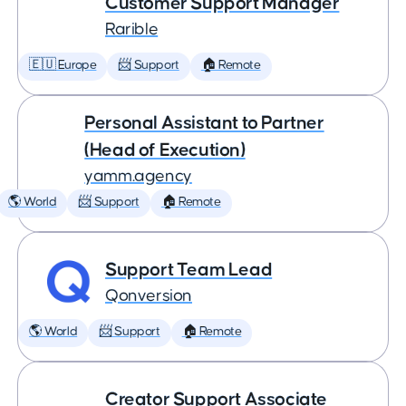
Customer Support Manager
Rarible
🇪🇺 Europe
📨 Support
🏠 Remote
Personal Assistant to Partner
(Head of Execution)
yamm.agency
🌎 World
📨 Support
🏠 Remote
Support Team Lead
Qonversion
🌎 World
📨 Support
🏠 Remote
Creator Support Associate