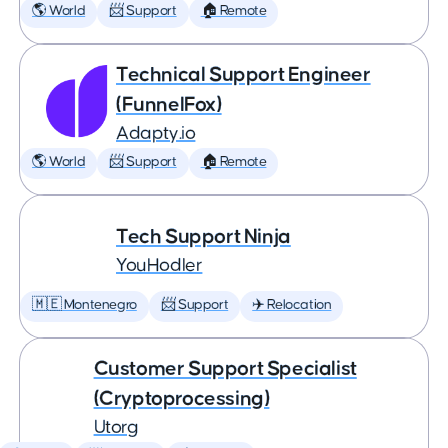
🌎 World
📨 Support
🏠 Remote
Technical Support Engineer
(FunnelFox)
Adapty.io
🌎 World
📨 Support
🏠 Remote
Tech Support Ninja
YouHodler
🇲🇪 Montenegro
📨 Support
✈️ Relocation
Customer Support Specialist
(Cryptoprocessing)
Utorg