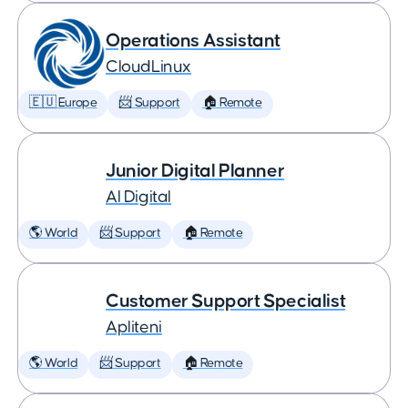
Operations Assistant
CloudLinux
🇪🇺 Europe
📨 Support
🏠 Remote
Junior Digital Planner
AI Digital
🌎 World
📨 Support
🏠 Remote
Customer Support Specialist
Apliteni
🌎 World
📨 Support
🏠 Remote