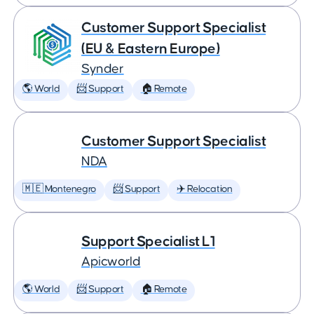
Customer Support Specialist
(EU & Eastern Europe)
Synder
🌎 World
📨 Support
🏠 Remote
Customer Support Specialist
NDA
🇲🇪 Montenegro
📨 Support
✈️ Relocation
Support Specialist L1
Apicworld
🌎 World
📨 Support
🏠 Remote