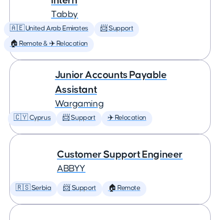
Intern
Tabby
🇦🇪 United Arab Emirates
📨 Support
🏠 Remote & ✈️ Relocation
Junior Accounts Payable
Assistant
Wargaming
🇨🇾 Cyprus
📨 Support
✈️ Relocation
Customer Support Engineer
ABBYY
🇷🇸 Serbia
📨 Support
🏠 Remote