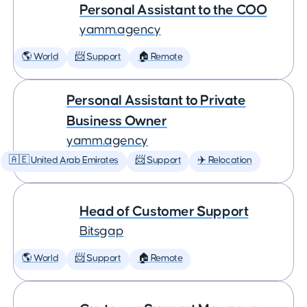
Personal Assistant to the COO
yamm.agency
🌎 World
📨 Support
🏠 Remote
Personal Assistant to Private
Business Owner
yamm.agency
🇦🇪 United Arab Emirates
📨 Support
✈️ Relocation
Head of Customer Support
Bitsgap
🌎 World
📨 Support
🏠 Remote