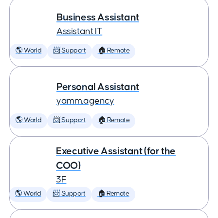
Business Assistant
Assistant IT
🌎 World
📨 Support
🏠 Remote
Personal Assistant
yamm.agency
🌎 World
📨 Support
🏠 Remote
Executive Assistant (for the
COO)
3F
🌎 World
📨 Support
🏠 Remote