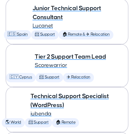
Junior Technical Support
Consultant
Lucanet
🇪🇸 Spain
📨 Support
🏠 Remote & ✈️ Relocation
Tier 2 Support Team Lead
Scorewarrior
🇨🇾 Cyprus
📨 Support
✈️ Relocation
Technical Support Specialist
(WordPress)
iubenda
🌎 World
📨 Support
🏠 Remote