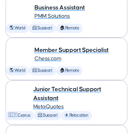
Business Assistant
PMM Solutions
🌎 World
📨 Support
🏠 Remote
Member Support Specialist
Chess.com
🌎 World
📨 Support
🏠 Remote
Junior Technical Support
Assistant
MetaQuotes
🇨🇾 Cyprus
📨 Support
✈️ Relocation