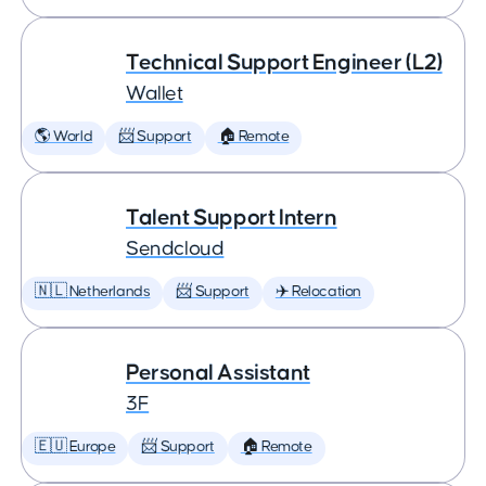
Technical Support Engineer (L2)
Wallet
🌎 World
📨 Support
🏠 Remote
Talent Support Intern
Sendcloud
🇳🇱 Netherlands
📨 Support
✈️ Relocation
Personal Assistant
3F
🇪🇺 Europe
📨 Support
🏠 Remote