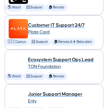
🌎 World
📨 Support
🏠 Remote
Customer IT Support 24/7
Plata Card
🇨🇾 Cyprus
📨 Support
🏠 Remote & ✈️ Relocation
Ecosystem Support Ops Lead
TON Foundation
🌎 World
📨 Support
🏠 Remote
Junior Support Manager
Enty