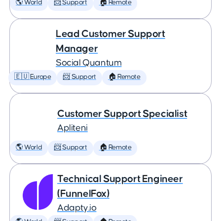
🌎 World
📨 Support
🏠 Remote
Lead Customer Support
Manager
Social Quantum
🇪🇺 Europe
📨 Support
🏠 Remote
Customer Support Specialist
Apliteni
🌎 World
📨 Support
🏠 Remote
Technical Support Engineer
(FunnelFox)
Adapty.io