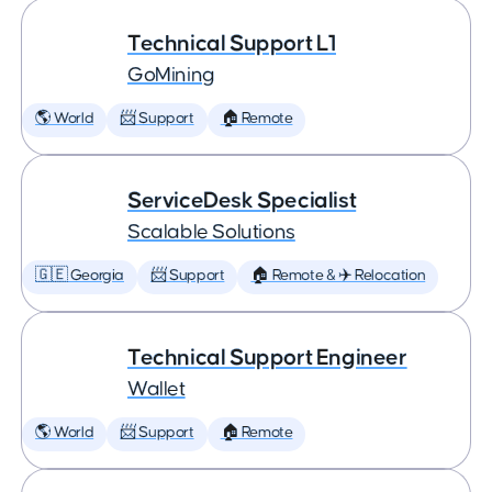
Technical Support L1
GoMining
🌎 World
📨 Support
🏠 Remote
ServiceDesk Specialist
Scalable Solutions
🇬🇪 Georgia
📨 Support
🏠 Remote & ✈️ Relocation
Technical Support Engineer
Wallet
🌎 World
📨 Support
🏠 Remote