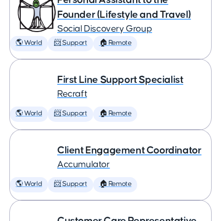
Founder (Lifestyle and Travel)
Social Discovery Group
🌎 World
📨 Support
🏠 Remote
First Line Support Specialist
Recraft
🌎 World
📨 Support
🏠 Remote
Client Engagement Coordinator
Accumulator
🌎 World
📨 Support
🏠 Remote
Customer Care Representative