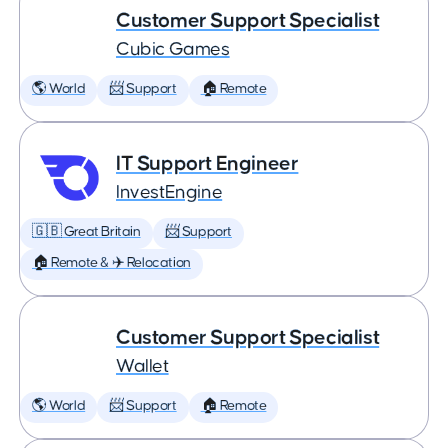
Customer Support Specialist
Cubic Games
🌎 World
📨 Support
🏠 Remote
IT Support Engineer
InvestEngine
🇬🇧 Great Britain
📨 Support
🏠 Remote & ✈️ Relocation
Customer Support Specialist
Wallet
🌎 World
📨 Support
🏠 Remote