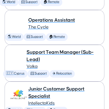
🌎 World
📨 Support
🏠 Remote
Operations Assistant
The Cycle
🌎 World
📨 Support
🏠 Remote
Support Team Manager (Sub-
Lead)
Volka
🇨🇾 Cyprus
📨 Support
✈️ Relocation
Junior Customer Support
Specialist
IntellectoKids