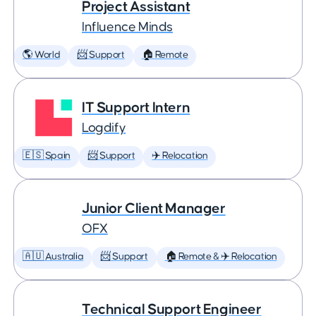
Project Assistant
Influence Minds
🌎 World
📨 Support
🏠 Remote
IT Support Intern
Logdify
🇪🇸 Spain
📨 Support
✈️ Relocation
Junior Client Manager
OFX
🇦🇺 Australia
📨 Support
🏠 Remote & ✈️ Relocation
Technical Support Engineer