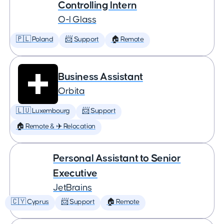
Controlling Intern
O-I Glass
🇵🇱 Poland
📨 Support
🏠 Remote
Business Assistant
Orbita
🇱🇺 Luxembourg
📨 Support
🏠 Remote & ✈️ Relocation
Personal Assistant to Senior
Executive
JetBrains
🇨🇾 Cyprus
📨 Support
🏠 Remote