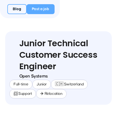
Blog
Post a job
Junior Technical
Customer Success
Engineer
Open Systems
Full-time
Junior
🇨🇭 Switzerland
📨 Support
✈️ Relocation