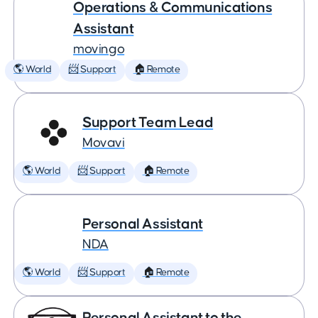
Operations & Communications
Assistant
movingo
🌎 World
📨 Support
🏠 Remote
Support Team Lead
Movavi
🌎 World
📨 Support
🏠 Remote
Personal Assistant
NDA
🌎 World
📨 Support
🏠 Remote
Personal Assistant to the