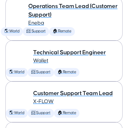
Operations Team Lead (Customer
Support)
Eneba
🌎 World
📨 Support
🏠 Remote
Technical Support Engineer
Wallet
🌎 World
📨 Support
🏠 Remote
Customer Support Team Lead
X-FLOW
🌎 World
📨 Support
🏠 Remote