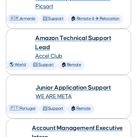
Picsart
🇦🇲 Armenia
📨 Support
🏠 Remote & ✈️ Relocation
Amazon Technical Support
Lead
Accel Club
🌎 World
📨 Support
🏠 Remote
Junior Application Support
WE ARE META
🇵🇹 Portugal
📨 Support
🏠 Remote
Account Management Executive