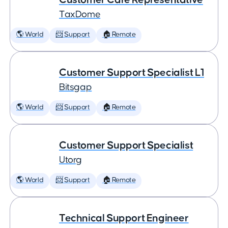
TaxDome
🌎 World
📨 Support
🏠 Remote
Customer Support Specialist L1
Bitsgap
🌎 World
📨 Support
🏠 Remote
Customer Support Specialist
Utorg
🌎 World
📨 Support
🏠 Remote
Technical Support Engineer