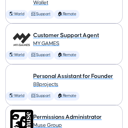
Wallet
🌎 World
📨 Support
🏠 Remote
Customer Support Agent
MY.GAMES
🌎 World
📨 Support
🏠 Remote
Personal Assistant for Founder
88projects
🌎 World
📨 Support
🏠 Remote
Permissions Administrator
Muse Group