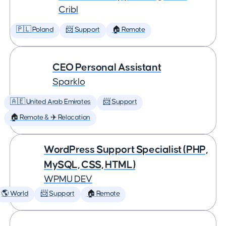
Cribl
🇵🇱 Poland
📨 Support
🏠 Remote
CEO Personal Assistant
Sparklo
🇦🇪 United Arab Emirates
📨 Support
🏠 Remote & ✈️ Relocation
WordPress Support Specialist (PHP,
MySQL, CSS, HTML)
WPMU DEV
🌎 World
📨 Support
🏠 Remote