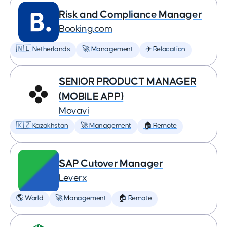
Risk and Compliance Manager
Booking.com
🇳🇱 Netherlands
🚀 Management
✈️ Relocation
SENIOR PRODUCT MANAGER
(MOBILE APP)
Movavi
🇰🇿 Kazakhstan
🚀 Management
🏠 Remote
SAP Cutover Manager
Leverx
🌎 World
🚀 Management
🏠 Remote