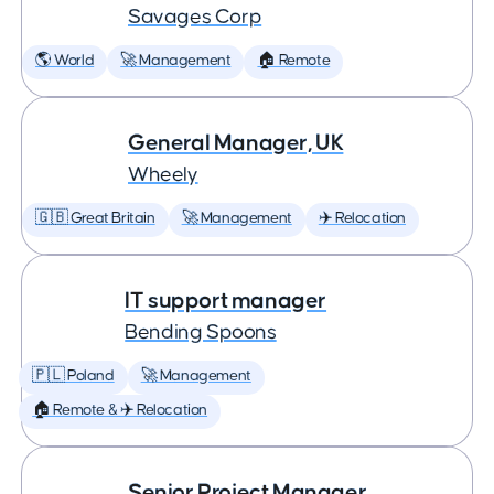
Savages Corp
🌎 World
🚀 Management
🏠 Remote
General Manager, UK
Wheely
🇬🇧 Great Britain
🚀 Management
✈️ Relocation
IT support manager
Bending Spoons
🇵🇱 Poland
🚀 Management
🏠 Remote & ✈️ Relocation
Senior Project Manager