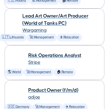
🇵🇱 Poland
🚀 Management
🏠 Remote
Lead Art Owner/Art Producer
(World of Tanks PC)
Wargaming
🇱🇹 Lithuania
🚀 Management
✈️ Relocation
Risk Operations Analyst
Stripe
🌎 World
🚀 Management
🏠 Remote
Product Owner (f/m/d)
adjoe
🇩🇪 Germany
🚀 Management
✈️ Relocation