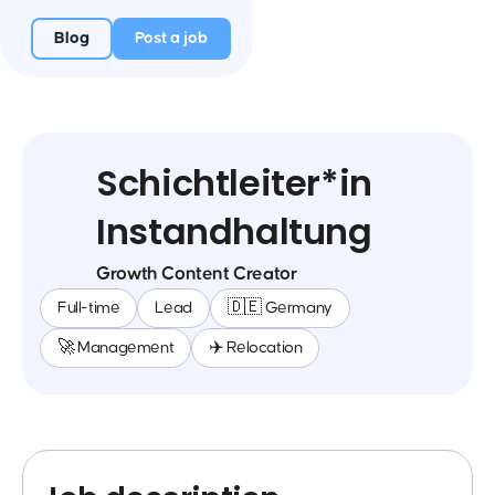
Blog
Post a job
Schichtleiter*in
Instandhaltung
Growth Content Creator
Full-time
Lead
🇩🇪 Germany
🚀 Management
✈️ Relocation