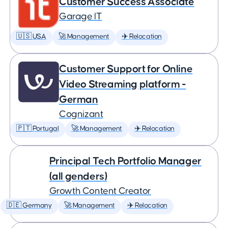
Customer Success Associate
Garage IT
🇺🇸 USA
🚀 Management
✈️ Relocation
Customer Support for Online
Video Streaming platform -
German
Cognizant
🇵🇹 Portugal
🚀 Management
✈️ Relocation
Principal Tech Portfolio Manager
(all genders)
Growth Content Creator
🇩🇪 Germany
🚀 Management
✈️ Relocation