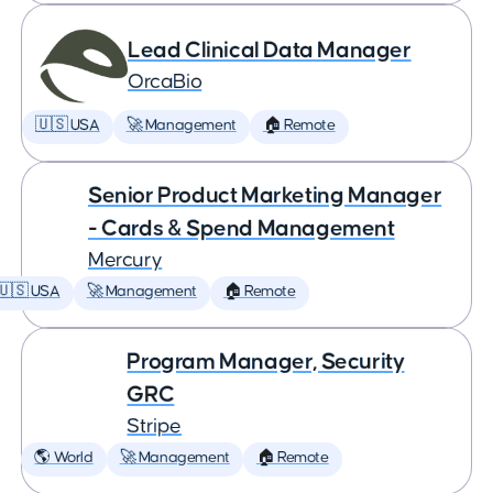
Lead Clinical Data Manager
OrcaBio
🇺🇸 USA
🚀 Management
🏠 Remote
Senior Product Marketing Manager
- Cards & Spend Management
Mercury
🇺🇸 USA
🚀 Management
🏠 Remote
Program Manager, Security
GRC
Stripe
🌎 World
🚀 Management
🏠 Remote