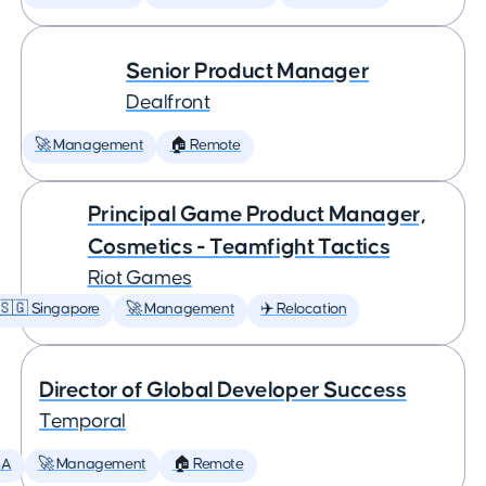
Senior Product Manager
Dealfront
🚀 Management
🏠 Remote
Principal Game Product Manager,
Cosmetics - Teamfight Tactics
Riot Games
🇸🇬 Singapore
🚀 Management
✈️ Relocation
Director of Global Developer Success
Temporal
SA
🚀 Management
🏠 Remote