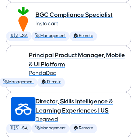
BGC Compliance Specialist
Instacart
🇺🇸 USA
🚀 Management
🏠 Remote
Principal Product Manager, Mobile
& UI Platform
PandaDoc
🚀 Management
🏠 Remote
Director, Skills Intelligence &
Learning Experiences | US
Degreed
🇺🇸 USA
🚀 Management
🏠 Remote