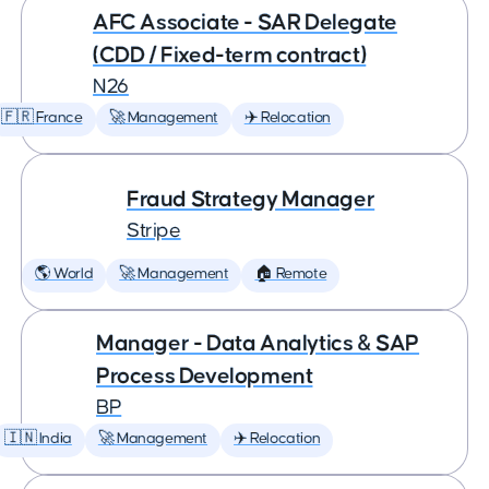
AFC Associate - SAR Delegate
(CDD / Fixed-term contract)
N26
🇫🇷 France
🚀 Management
✈️ Relocation
Fraud Strategy Manager
Stripe
🌎 World
🚀 Management
🏠 Remote
Manager - Data Analytics & SAP
Process Development
BP
🇮🇳 India
🚀 Management
✈️ Relocation