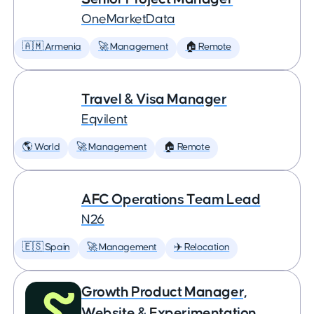
OneMarketData
🇦🇲 Armenia
🚀 Management
🏠 Remote
Travel & Visa Manager
Eqvilent
🌎 World
🚀 Management
🏠 Remote
AFC Operations Team Lead
N26
🇪🇸 Spain
🚀 Management
✈️ Relocation
Growth Product Manager,
Website & Experimentation