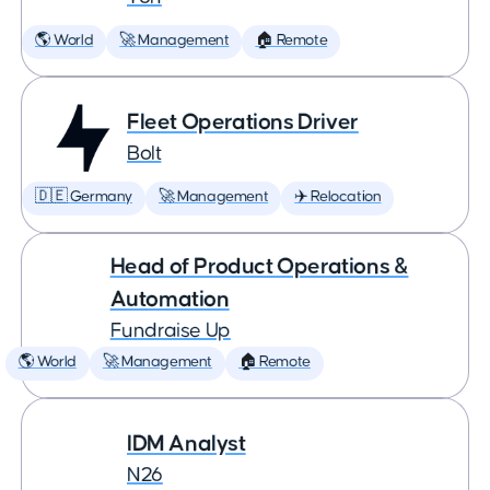
🌎 World
🚀 Management
🏠 Remote
Fleet Operations Driver
Bolt
🇩🇪 Germany
🚀 Management
✈️ Relocation
Head of Product Operations &
Automation
Fundraise Up
🌎 World
🚀 Management
🏠 Remote
IDM Analyst
N26