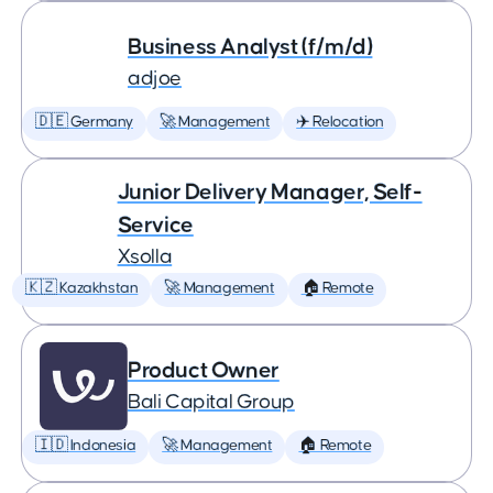
Business Analyst (f/m/d)
adjoe
🇩🇪 Germany
🚀 Management
✈️ Relocation
Junior Delivery Manager, Self-
Service
Xsolla
🇰🇿 Kazakhstan
🚀 Management
🏠 Remote
Product Owner
Bali Capital Group
🇮🇩 Indonesia
🚀 Management
🏠 Remote