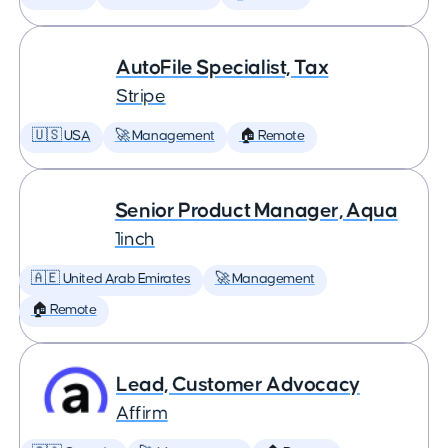
AutoFile Specialist, Tax
Stripe
🇺🇸 USA
🚀 Management
🏠 Remote
Senior Product Manager, Aqua
1inch
🇦🇪 United Arab Emirates
🚀 Management
🏠 Remote
Lead, Customer Advocacy
Affirm